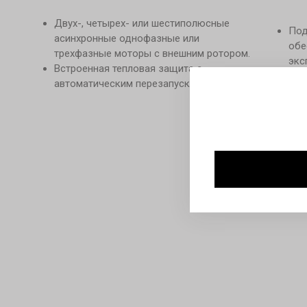
Двух-, четырех- или шестиполюсные
Под
асинхронные однофазные или
обе
трехфазные моторы с внешним ротором.
экс
Встроенная тепловая защита с
Кла
автоматическим перезапуском.