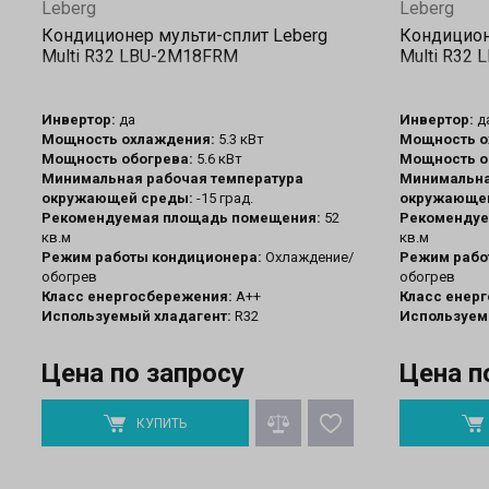
Leberg
Leberg
Кондиционер мульти-сплит Leberg
Кондицион
Multi R32 LBU-2M18FRM
Multi R32
Инвертор:
да
Инвертор:
д
Мощность охлаждения:
5.3 кВт
Мощность о
Мощность обогрева:
5.6 кВт
Мощность о
Минимальная рабочая температура
Минимальна
окружающей среды:
-15 град.
окружающей
Рекомендуемая площадь помещения:
52
Рекомендуе
кв.м
кв.м
Режим работы кондиционера:
Охлаждение/
Режим рабо
обогрев
обогрев
Класс енергосбережения:
А++
Класс енер
Используемый хладагент:
R32
Используем
Цена по запросу
Цена п
КУПИТЬ