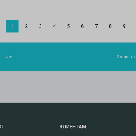
1
2
3
4
5
6
7
8
9
Имя
Эл. почта 
ОГ
КЛИЕНТАМ