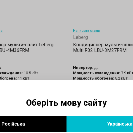
ыв
Написать отзыв
Leberg
ер мульти-сплит Leberg
Кондиционер мульти-спли
 LBU-4M36FRM
Multi R32 LBU-3M27FRM
а
Инвертор:
да
хлаждения:
10.5 кВт
Мощность охлаждения:
7.9 кВ
богрева:
11 кВт
Мощность обогрева:
8.2 кВт
я рабочая температура
Минимальная рабочая темпер
 среды:
-15 град.
окружающей среды:
-15 град.
мая площадь помещения:
100
Рекомендуемая площадь пом
кв.м
Оберіть мову сайту
ты кондиционера:
Охлаждение/
Режим работы кондиционера:
обогрев
госбережения:
А++
Класс енергосбережения:
А++
ый хладагент:
R32
Используемый хладагент:
R32
Російська
Українська