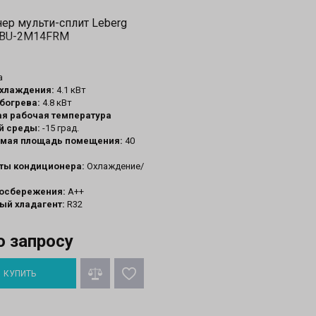
ер мульти-сплит Leberg
 LBU-2M14FRM
а
хлаждения:
4.1 кВт
богрева:
4.8 кВт
я рабочая температура
 среды:
-15 град.
мая площадь помещения:
40
ты кондиционера:
Охлаждение/
госбережения:
А++
ый хладагент:
R32
о запросу
КУПИТЬ