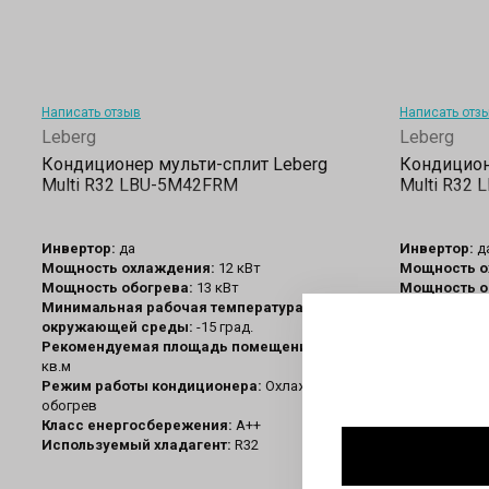
Написать отзыв
Написать отз
Leberg
Leberg
Кондиционер мульти-сплит Leberg
Кондицион
Multi R32 LBU-5M42FRM
Multi R32
Инвертор:
да
Инвертор:
д
Мощность охлаждения:
12 кВт
Мощность о
Мощность обогрева:
13 кВт
Мощность о
Минимальная рабочая температура
Минимальна
окружающей среды:
-15 град.
окружающей
Рекомендуемая площадь помещения:
120
Рекомендуе
кв.м
кв.м.
Режим работы кондиционера:
Охлаждение/
Режим рабо
обогрев
обогрев
Класс енергосбережения:
А++
Класс енер
Используемый хладагент:
R32
Используем