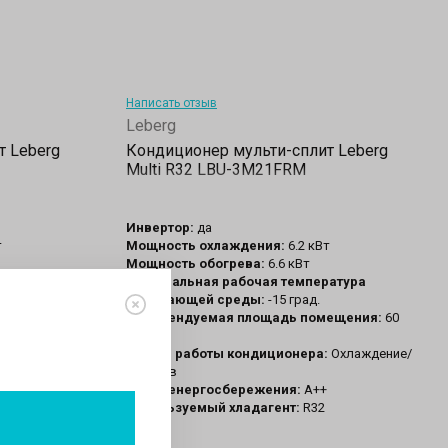
Написать отзыв
Leberg
т Leberg
Кондиционер мульти-сплит Leberg
Multi R32 LBU-3M21FRM
Инвертор:
да
т
Мощность охлаждения:
6.2 кВт
Мощность обогрева:
6.6 кВт
атура
Минимальная рабочая температура
окружающей среды:
-15 град.
ещения:
80
Рекомендуемая площадь помещения:
60
кв.м
Охлаждение/
Режим работы кондиционера:
Охлаждение/
обогрев
Класс енергосбережения:
А++
Используемый хладагент:
R32