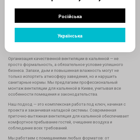
Російська
Українська
Вентиляция в кальянной Киев - от проекта до
пуско-наладочных работ
Организация качественной вентиляции в кальянной — не
просто формальность, а обязательное условие успешного
бизнеса. Запахи, дым и повышенная влажность могут не
только испортить атмосферу заведения, но и нарушить
санитарные нормы. Мы предлагаем профессиональный
монтаж вентиляции для кальянной в Киеве, учитывая все
особенности помещения и законодательства.
Наш подход — это комплексная работа под ключ, начиная с
проекта и заканчивая наладкой системы. Современная
приточно-вытяжная вентиляция для кальянной обеспечивает
комфортное пребывание гостей, очищение воздуха и
соблюдение всех требований.
Мы работаем с помещениями любых форматов: от