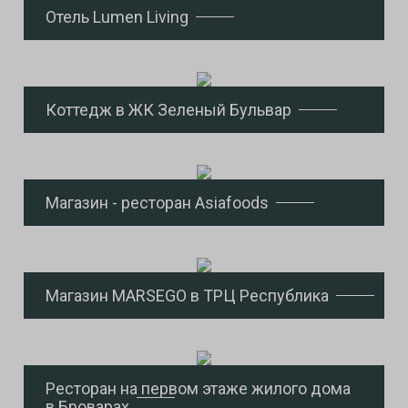
Отель Lumen Living
Коттедж в ЖК Зеленый Бульвар
Магазин - ресторан Asiafoods
Магазин MARSEGO в ТРЦ Республика
Ресторан на первом этаже жилого дома
в Броварах