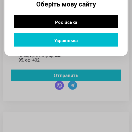
Ваш номер телефона *
Оберіть мову сайту
Задайте Ваш вопрос
Російська
+38 097 937 52 00
с 9:00 до 20:00
Українська
СБ-ВС - ВЫХОДНОЙ
Юр. адрес: 03061, г.
Киев, пр-кт Отрадный
95, оф. 402
Отправить