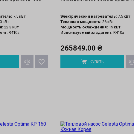
атель:
7.5 кВт
Электрический нагреватель:
7.5 кВт
0 кВт
Тепловая мощность:
26 кВт
я:
22.3 кВт
Мощность охлаждения:
19 кВт
ент:
R410a
Используемый хладагент:
R410a
265849.00 ₴
КУПИТЬ