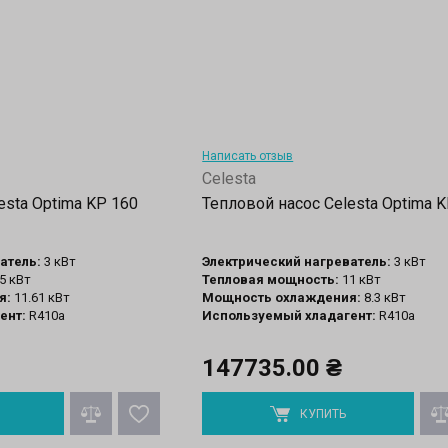
Написать отзыв
Celesta
esta Optima KP 160
Тепловой насос Celesta Optima 
атель:
3 кВт
Электрический нагреватель:
3 кВт
5 кВт
Тепловая мощность:
11 кВт
я:
11.61 кВт
Мощность охлаждения:
8.3 кВт
ент:
R410a
Используемый хладагент:
R410a
147735.00 ₴
КУПИТЬ