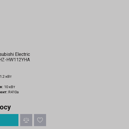
ubishi Electric
PUHZ-HW112YHA
1.2 кВт
я:
10 кВт
ент:
R410a
росу