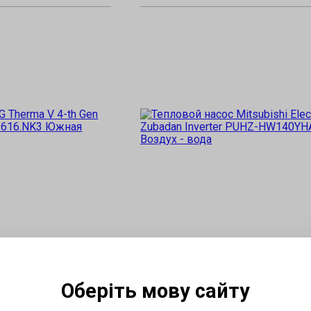
Написать отзыв
Mitsubishi Electric
Therma V 4-th Gen
Тепловой насос Mitsubishi Electri
Оберіть мову сайту
1616.NK3
Zubadan Inverter PUHZ-HW140YH