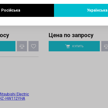
атель:
6 кВт
Тепловая мощность:
14 кВт
Російська
Українська
2 кВт
Инвертор:
да
я:
10.55 кВт
Мощность охлаждения:
12.5 кВт
ент:
R410a
Используемый хладагент:
R410a
росу
Цена по запросу
КУПИТЬ