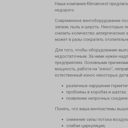
Наша компания Klimainvest предлаг
недорого.
Современное вентоборудование позв
запахи, пыль и шерсть. Некоторые 
снизить количество аллергических 
может в разы сократить отопитель
Для того, чтобы оборудование вып
недостаточным. За ними нужен надл
предприятиях. Основными причинами
мощность, работа на "износ", непр
естественный износ некоторых дета
различные нарушения гермети
пробоины в коробах и шахтах;
появление непрочных соединен
Понять, что ваша вентсистемы вышла
снижение силы потока воздуха
слабая циркуляция;