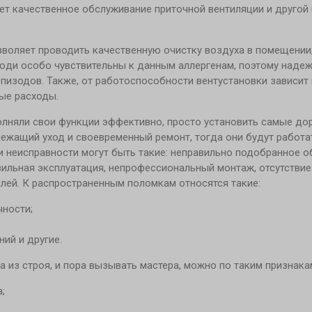
ает качественное обслуживание приточной вентиляции и другой 
оляет проводить качественную очистку воздуха в помещении,
люди особо чувствительны к данным аллергенам, поэтому над
эпизодов. Также, от работоспособности вентустановки зависит 
ные расходы.
олняли свои функции эффективно, просто установить самые до
ежащий уход и своевременный ремонт, тогда они будут работа
 неисправности могут быть такие: неправильно подобранное о
авильная эксплуатация, непрофессиональный монтаж, отсутствие
лей. К распространенным поломкам относятся такие:
чности;
ий и другие.
 из строя, и пора вызывать мастера, можно по таким признака
;