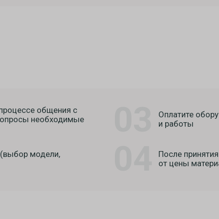
03
 процессе общения с
Оплатите обору
 вопросы необходимые
и работы
04
(выбор модели,
После принятия
от цены матери