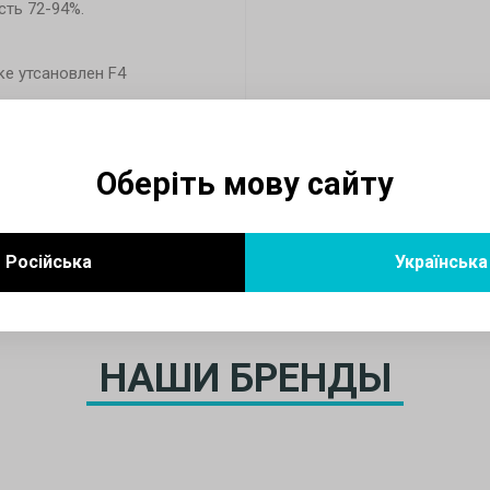
ть 72-94%.
ке утсановлен F4
 поставляется устроенная
ттайки. Управление приточно-
енния.
Оберіть мову сайту
Російська
Українська
НАШИ БРЕНДЫ