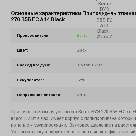
Основные характеристики Приточно-вытяжная
270 В5Б ЕС А14 Black
Производитель:
Вентс
Цвет:
Black
Расход воздуха:
319 куб. м/час
Рекуператор:
Есть
Напряжение питания:
220 В
Приточно-выятжная установка Вентс ВУЭ 270 В5Б ЕС с с Е
всего162 Вт в час. Имеет корпус с полипропилена которы
по тепло и звукоизоляции. Звуковое давление на расстоян
Установка рекуперирует тепло через высокоэффективный