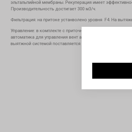
эльтальпийной мембраны. Рекуперация имеет эффективнос
Производительность достигает 300 м3/ч.
Фильтрация: на притоке устанволено уровня F4. На вытяж
Управление: в комплекте с приточно-выятжной установкой
автоматика для управления вент агрегатом и системмой о
выятжной системой поставляется сенсорный пульт управл