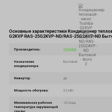
Основные характеристики Кондиционер теплов
G2KVP RAS-25G2KVP-ND/RAS-25G2AVP-ND Быт
Производитель:
TOSHIBA
Назначение
Бытовой
кондиционера:
Инвертор:
да
Мощность обогрева:
3.2 кВт
Минимальная рабочая
-25 град.
температура окружающей
среды: