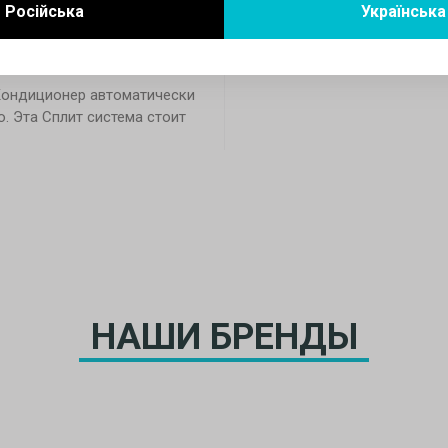
Російська
Українська
 помещения зимой. Тепловой
адусов. Имеет встроенный
 Кондиционер автоматически
. Эта Сплит система стоит
НАШИ БРЕНДЫ