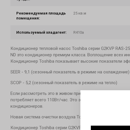
Рекомендуемая площадь
25 кв.м
помещения:
Используемый хладагент:
R410a
Кондиционер тепловой насос Toshiba серии G2KVP RAS-
ND это кондиционер премиум класса. Воплощение всех ин
Кондиционер Toshiba показывает высокие показатели эф
SEER - 9,1 (сезонный показатель в режиме на охлаждение)
SCOP - 5,2 (сезонный показатель в режиме на тепло)
Если рассмотреть это в живом примерке то кондиционер 
потребляет всего 110Вт/час. Это экономно и разумно к п
кондиционеров.
Новая система очистки воздуха Toshiba Daiseikai. Это уж
Кондиционер Toshiba серии G2KVP RAS-25G2KVP-ND/RAS