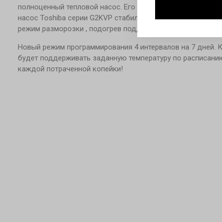
полноценный тепловой насос. Его используют на обогрев
насос Toshiba серии G2KVP стабильно работает до -25 гр
режим разморозки , подогрев поддона.
Новый режим программирования 4 интервалов на 7 дней.
будет поддерживать заданную температуру по расписанию
каждой потраченной копейки!