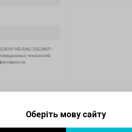
25G2KVP-ND/RAS-25G2AVP-
новационных технологий.
фективности:
с мощностью 2,5 кВт
рименению таких
Оберіть мову сайту
е плазменный фильтр.
-25G2AVP-NDэто уже