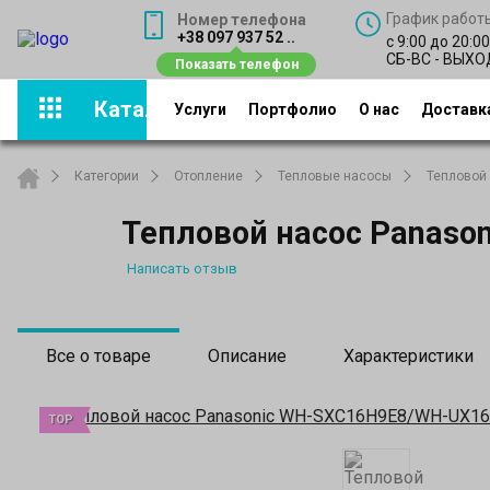
График работ
Номер телефона
+38 097 937 52 ..
с 9:00 до 20:0
СБ-ВС - ВЫХ
Каталог
Услуги
Портфолио
О нас
Доставка
Категории
Отопление
Тепловые насосы
Тепловой 
Тепловой насос Panas
Написать отзыв
Все о товаре
Описание
Характеристики
TOP