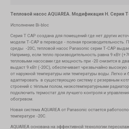
Тепловой насос AQUAREA. Модификация Н. Серия 
Исполнение Bi-bloc
Серия Т САР создана для помещений где нет других источ
модели Т-САР в переводе - полная производительность. 
среды -20С, тепловой насос Panasonic серии Т-САР выд
Например, если тепло производительность равна 9 кВт (+7С
тепловыми насосами где мощность при -20 снизится в два 
выдаст 9 кВт (-20С), обеспечивает чрезвычайно высокую
от наружной температуры или температуры воды. Легко и
адаптировать в существующую систему с резервным котл
строений с тёплым полом, низкотемпературными радиато
подключить термостат для лучшего контроля и управлени
обогревом.
Новая система AQUAREA от Panasonic остается работосп
температуре -20С.
AQUAREA основана на эффективной технологии переохлаж