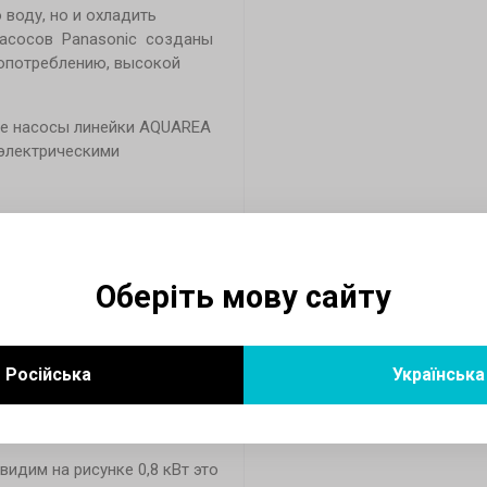
 воду, но и охладить
насосов Panasonic созданы
гопотреблению, высокой
ые насосы линейки AQUAREA
 электрическими
Оберіть мову сайту
Російська
Українська
идим на рисунке 0,8 кВт это