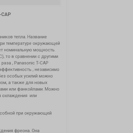
Т-САР
ников тепла. Название
При температуре окружающей
ает номинальную мощность.
), то в сравнении с другими
раза , Panasonic T-CAP
 эффективность , независимо
 без особых усилий можно
ом, а также для новых
рами или фанкойлами. Можно
я охлаждения или
особной при окружающей
дения фреона. Она