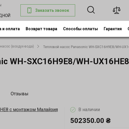
ы
Заказать звонок
0
ОДНОЙ
 и оплата
Возврат товара
Способы оплаты
Гарантия
насос (воздух-вода)
Тепловой насос Panasonic WH-SXC16H9E8/WH-UX1
onic WH-SXC16H9E8/WH-UX16HE8
Отзывы
В наличии
502350.00 ₴