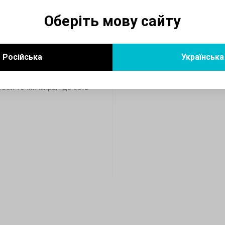
ика который уменьшает
Оберіть мову сайту
 свою очередь
Російська
Українська
бой точки мира, где есть