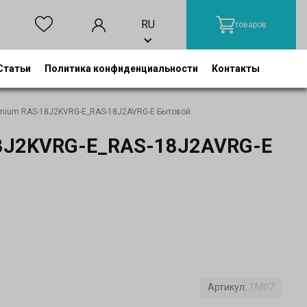
RU
товаров
Статьи
Политика конфиденциальности
Контакты
remium RAS-18J2KVRG-E_RAS-18J2AVRG-E Бытовой
-18J2KVRG-E_RAS-18J2AVRG-E
Артикул:
TM07