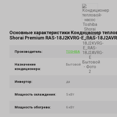
Основные характеристики Кондиционер теплов
Shorai Premium RAS-18J2KVRG-E_RAS-18J2AV
Производитель:
TOSHIBA
Назначение
Бытовой
кондиционера:
Инвертор:
да
Мощность охлаждения:
5 кВт
Мощность обогрева:
6 кВт