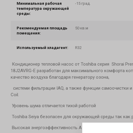
Минимальная рабочая
-15 град.
температура окружающей
среды:
Рекомендуемая площадь
50 кв.м
помещения:
Используемый хладагент:
R32
Кондиционер тепловой насос от Toshiba серия Shorai P
18J2AVRG-E разработан для максимального комфорта ко
качество воздуха благодаря генератору озона,
системи фильтрации IAQ, а также функции самоочистки и
Coil.
Уровень шума отличается тихой работой
Toshiba Seiya безопасен для окружающей среды так как р
Высокая энергоэффективность A ++