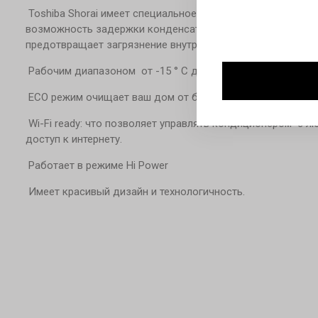
Toshiba Shorai имеет специальное покрытие теплообменн
возможность задержки конденсата на поверхности что в
предотвращает загрязнение внутри кондиционера.
Рабочим диапазоном от -15 ° C до 46 ° C
ECO режим очищает ваш дом от бактерий и пыли на 99%
Wi-Fi ready: что позволяет управлять кондиционером с лю
доступ к интернету.
Работает в режиме Hi Power
Имеет красивый дизайн и технологичность.