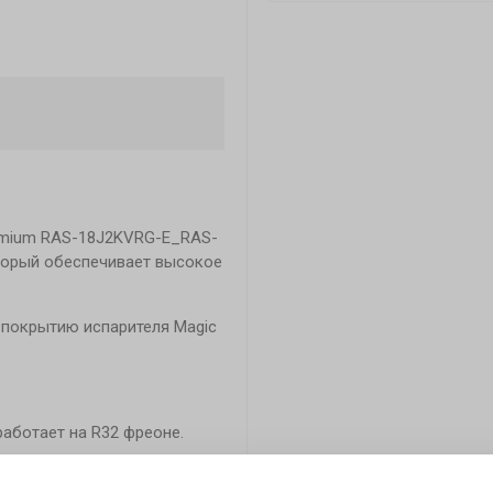
remium RAS-18J2KVRG-E_RAS-
торый обеспечивает высокое
 покрытию испарителя Magic
аботает на R32 фреоне.