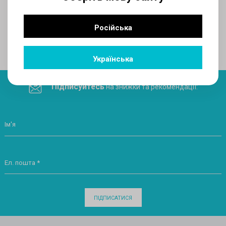
AUX
Російська
Поділитеся посиланням у соціальних мережах
Українська
Підписуйтесь
на знижки та рекомендації:
Ім'я
Ел. пошта *
ПІДПИСАТИСЯ