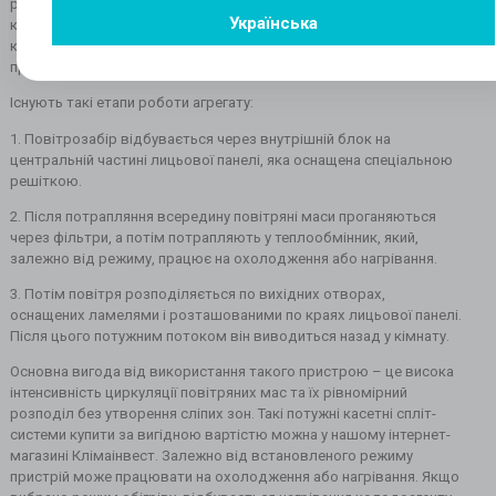
роботи. Система складається з їх внутрішнього та зовнішнього
Українська
компонента. Перший виконує функцію випарника, а другий –
конденсатор. Вони з'єднуються за допомогою магістралі,
призначеної для циркуляції холодоагенту – фреону.
Існують такі етапи роботи агрегату:
1. Повітрозабір відбувається через внутрішній блок на
центральній частині лицьової панелі, яка оснащена спеціальною
решіткою.
2. Після потрапляння всередину повітряні маси проганяються
через фільтри, а потім потрапляють у теплообмінник, який,
залежно від режиму, працює на охолодження або нагрівання.
3. Потім повітря розподіляється по вихідних отворах,
оснащених ламелями і розташованими по краях лицьової панелі.
Після цього потужним потоком він виводиться назад у кімнату.
Основна вигода від використання такого пристрою – це висока
інтенсивність циркуляції повітряних мас та їх рівномірний
розподіл без утворення сліпих зон. Такі потужні касетні спліт-
системи купити за вигідною вартістю можна у нашому інтернет-
магазині Клімаінвест. Залежно від встановленого режиму
пристрій може працювати на охолодження або нагрівання. Якщо