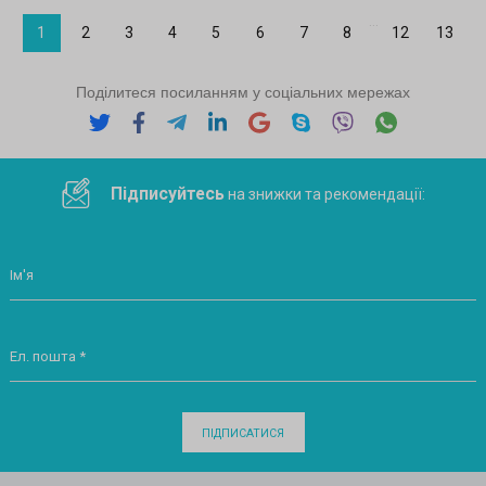
...
1
2
3
4
5
6
7
8
12
13
Поділитеся посиланням у соціальних мережах
Підписуйтесь
на знижки та рекомендації:
Ім'я
Ел. пошта *
ПІДПИСАТИСЯ