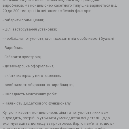
виробників. На кондиціонер касетного типу ціна варіюється від
20 до 200 тис. грн. На неї впливає безліч факторів:
- габарити приміщення;
- Цілі застосування установки;
- необхідна потужність, що підходить під особливості будівлі;
- Виробник;
- Габарити пристрою;
- дизайнерське оформлення;
- якість матеріалу виготовлення;
- особливості збирання на виробництві;
- Складність монтажних робіт;
- Наявність додаткового функціоналу.
Купуючи касетні кондиціонери, ціна та потужність яких вам
підходить, потрібно уточнити у менеджера всі деталі щодо
експлуатації та догляду за пристроєм. Варто пам'ятати, що ця
система встановлюється лише фахівцями, і навіть підбір