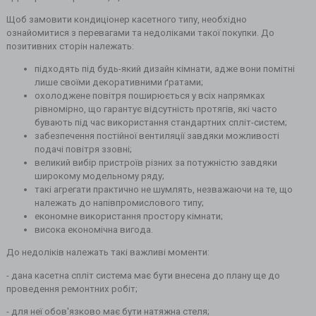
Щоб замовити кондиціонер касетного типу, необхідно
ознайомитися з перевагами та недоліками такої покупки. До
позитивних сторін належать:
підходять під будь-який дизайн кімнати, адже вони помітні
лише своїми декоративними ґратами;
охолоджене повітря поширюється у всіх напрямках
рівномірно, що гарантує відсутність протягів, які часто
бувають під час використання стандартних спліт-систем;
забезпечення постійної вентиляції завдяки можливості
подачі повітря ззовні;
великий вибір пристроїв різних за потужністю завдяки
широкому модельному ряду;
такі агрегати практично не шумлять, незважаючи на те, що
належать до напівпромислового типу;
економне використання простору кімнати;
висока економічна вигода.
До недоліків належать такі важливі моменти:
- дана касетна спліт система має бути внесена до плану ще до
проведення ремонтних робіт;
- для неї обов'язково має бути натяжна стеля;