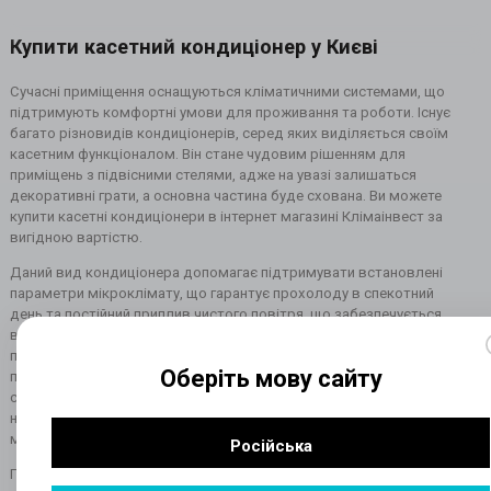
Купити касетний кондиціонер у Києві
Сучасні приміщення оснащуються кліматичними системами, що
підтримують комфортні умови для проживання та роботи. Існує
багато різновидів кондиціонерів, серед яких виділяється своїм
касетним функціоналом. Він стане чудовим рішенням для
приміщень з підвісними стелями, адже на увазі залишаться
декоративні грати, а основна частина буде схована. Ви можете
купити касетні кондиціонери в інтернет магазині Клімаінвест за
вигідною вартістю.
Даний вид кондиціонера допомагає підтримувати встановлені
параметри мікроклімату, що гарантує прохолоду в спекотний
день та постійний приплив чистого повітря, що забезпечується
вбудованим у внутрішній блок розподільника, який рівномірно
подає повітря у чотирьох напрямках. Такі клімат-системи
Оберіть мову сайту
призначені для приміщень з великою площею та високими
стелями. Касетний блок кондиціонера закріплюється під
натяжною стелею, завдяки чому не потребує додаткового
монтажу.
Російська
Перед покупкою пристрою необхідно вивчити принцип його