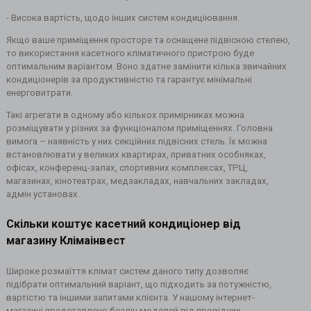
- Висока вартість, щодо інших систем кондиціювання.
Якщо ваше приміщення просторе та оснащене підвісною стелею,
то використання касетного кліматичного пристрою буде
оптимальним варіантом. Воно здатне замінити кілька звичайних
кондиціонерів за продуктивністю та гарантує мінімальні
енерговитрати.
Такі агрегати в одному або кількох примірниках можна
розміщувати у різних за функціоналом приміщеннях. Головна
вимога – наявність у них секційних підвісних стель. Їх можна
встановлювати у великих квартирах, приватних особняках,
офісах, конференц-залах, спортивних комплексах, ТРЦ,
магазинах, кінотеатрах, медзакладах, навчальних закладах,
адмін установах.
Скільки коштує касетний кондиціонер від
магазину Клімаінвест
Широке розмаїття клімат систем даного типу дозволяє
підібрати оптимальний варіант, що підходить за потужністю,
вартістю та іншими запитами клієнта. У нашому інтернет-
магазині представлено безліч моделей від провідних