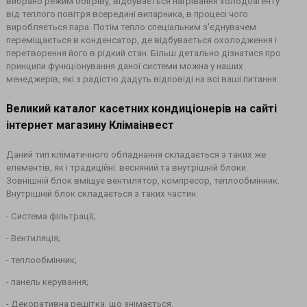
вибрано режим обігріву, відбувається нагрівання холодоагенту
від теплого повітря всередині випарника, в процесі чого
виробляється пара. Потім тепло спеціальним з'єднувачем
переміщається в конденсатор, де відбувається охолодження і
перетворення його в рідкий стан. Більш детально дізнатися про
принципи функціонування даної системи можна у наших
менеджерів, які з радістю дадуть відповіді на всі ваші питання.
Великий каталог касетних кондиціонерів на сайті
інтернет магазину Клімаінвест
Даний тип кліматичного обладнання складається з таких же
елементів, як і традиційні: весняний та внутрішній блоки.
Зовнішній блок вміщує вентилятор, компресор, теплообмінник.
Внутрішній блок складається з таких частин:
- Система фільтрації;
- Вентиляція;
- теплообмінник;
- панель керування;
- Декоративна решітка, що знімається.