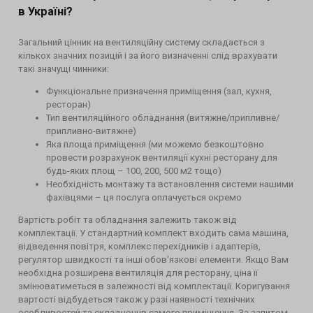
в Україні?
Загальний цінник на вентиляційну систему складається з
кількох значних позицій і за його визначенні слід врахувати
такі значущі чинники:
Функціональне призначення приміщення (зал, кухня,
ресторан)
Тип вентиляційного обладнання (витяжне/припливне/
припливно-витяжне)
Яка площа приміщення (ми можемо безкоштовно
провести розрахунок вентиляції кухні ресторану для
будь-яких площ – 100, 200, 500 м2 тощо)
Необхідність монтажу та встановлення системи нашими
фахівцями – ця послуга оплачується окремо
Вартість робіт та обладнання залежить також від
комплектації. У стандартний комплект входить сама машина,
відведення повітря, комплекс перехідників і адаптерів,
регулятор швидкості та інші обов'язкові елементи. Якщо Вам
необхідна розширена вентиляція для ресторану, ціна її
змінюватиметься в залежності від комплектації. Коригування
вартості відбудеться також у разі наявності технічних
особливостей та складнощів самого приміщення. За запитом