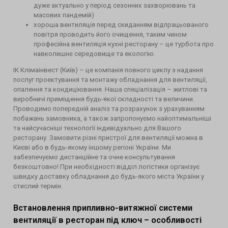
дуже актуально у період сезонних захворювань та
масових пандемій)
хороша вентиляція перед скиданням відпрацьованого
повітря проводить його очищення, таким чином
професійна вентиляція кухні ресторану – це турбота про
навколишнє середовище та екологію.
ІК Клімаінвест (Київ) – це компанія повного циклу з надання
послуг проектування та монтажу обладнання для вентиляції,
опалення та кондиціювання. Наша спеціалізація – житлові та
виробничі приміщення будь-якої складності та величини.
Проводимо попередній аналіз та розрахунок з урахуванням
побажань замовника, а також запропонуємо найоптимальніші
та найсучасніші технології індивідуально для Вашого
ресторану. Замовити різні пристрої для вентиляції можна в
Києві або в будь-якому іншому регіоні України. Ми
забезпечуємо дистанційне та очне консультування
безкоштовно! При необхідності відділ логістики організує
швидку доставку обладнання до будь-якого міста України у
стислий термін.
Встановлення припливно-витяжної системи
вентиляції в ресторан під ключ – особливості