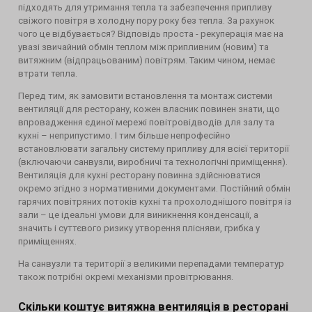
підходять для утримання тепла та забезпечення припливу
свіжого повітря в холодну пору року без тепла. За рахунок
чого це відбувається? Відповідь проста - рекуперація має на
увазі звичайний обмін теплом між припливним (новим) та
витяжним (відпрацьованим) повітрям. Таким чином, немає
втрати тепла.
Перед тим, як замовити встановлення та монтаж системи
вентиляції для ресторану, кожен власник повинен знати, що
впровадження єдиної мережі повітровідводів для залу та
кухні – неприпустимо. І тим більше непрофесійно
встановлювати загальну систему припливу для всієї території
(включаючи санвузли, виробничі та технологічні приміщення).
Вентиляція для кухні ресторану повинна здійснюватися
окремо згідно з нормативними документами. Постійний обмін
гарячих повітряних потоків кухні та прохолоднішого повітря із
зали – це ідеальні умови для виникнення конденсації, а
значить і суттєвого ризику утворення плісняви, грибка у
приміщеннях.
На санвузли та території з великими перепадами температур
також потрібні окремі механізми провітрювання.
Скільки коштує витяжна вентиляція в ресторані