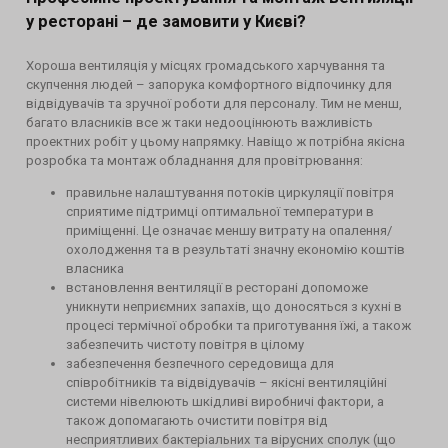
у ресторані – де замовити у Києві?
Хороша вентиляція у місцях громадського харчування та
скупчення людей – запорука комфортного відпочинку для
відвідувачів та зручної роботи для персоналу. Тим не менш,
багато власників все ж таки недооцінюють важливість
проектних робіт у цьому напрямку. Навіщо ж потрібна якісна
розробка та монтаж обладнання для провітрювання:
правильне налаштування потоків циркуляції повітря
сприятиме підтримці оптимальної температури в
приміщенні. Це означає меншу витрату на опалення/
охолодження та в результаті значну економію коштів
власника
встановлення вентиляції в ресторані допоможе
уникнути неприємних запахів, що доносяться з кухні в
процесі термічної обробки та приготування їжі, а також
забезпечить чистоту повітря в цілому
забезпечення безпечного середовища для
співробітників та відвідувачів – якісні вентиляційні
системи нівелюють шкідливі виробничі фактори, а
також допомагають очистити повітря від
несприятливих бактеріальних та вірусних сполук (що