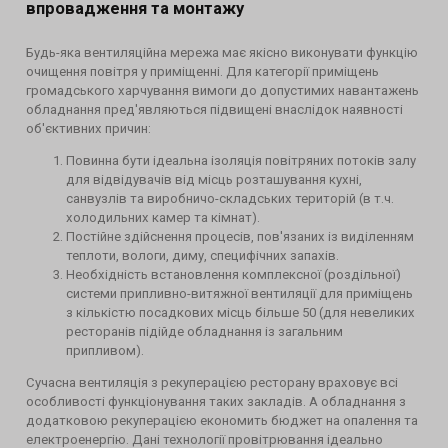
впровадження та монтажу
Будь-яка вентиляційна мережа має якісно виконувати функцію
очищення повітря у приміщенні. Для категорії приміщень
громадського харчування вимоги до допустимих навантажень
обладнання пред'являються підвищені внаслідок наявності
об'єктивних причин:
Повинна бути ідеальна ізоляція повітряних потоків залу
для відвідувачів від місць розташування кухні,
санвузлів та виробничо-складських територій (в т.ч.
холодильних камер та кімнат).
Постійне здійснення процесів, пов'язаних із виділенням
теплоти, вологи, диму, специфічних запахів.
Необхідність встановлення комплексної (роздільної)
системи припливно-витяжної вентиляції для приміщень
з кількістю посадкових місць більше 50 (для невеликих
ресторанів підійде обладнання із загальним
припливом).
Сучасна вентиляція з рекуперацією ресторану враховує всі
особливості функціонування таких закладів. А обладнання з
додатковою рекуперацією економить бюджет на опалення та
електроенергію. Дані технології провітрювання ідеально