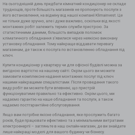
На сьогоднішній день придбати кімнатний кондиціонер не складе
труднощів, проте більшість магазинів не пропонують послуги з
його встановлення, на відміну від нашої компанії Klimainvest. Це
не тільки дуже зручно, але і дуже важливо, оскільки від якості
монтажних робіт залежить термін служби пристрою. За
статистичними даними, більшість випадків поломок
кліматичного обладнання з'явилися через неякісно виконану
установку обладнання. Тому найкраще віддавати перевагу
магазинам, де також є послуга по встановленню обладнання під
ключ.
Купити кондиціонер у квартиру чи для офісної будівлі можна за
вигідною вартістю на нашому сайті. Окрім цього ви можете
замовити комплексне надання монтажних послуг під ключ
нашими найкращими спеціалістами. Після проведення такого
виду робіт ви можете бути впевнені, що пристрій
функціонуватиме правильно та ефективно. Окрім цього, ми
надаємо гарантію на наше обладнання та послуги, а також
надаємо постгарантійне обслуговування.
Якщо вам потрібне якісне обладнання, яке прослужить багато
років, буде працювати ефективно та з мінімальними витратами
електроенергії – загляньте в наш онлайн-магазин, де ви знайдете
лише найкращі моделі для вашого будинку чи бізнесу.