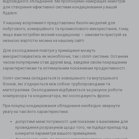
відповідного обладнання. Ми пропонуємо найкращих майстрів
для створення ефективної системи кондиціювання у вашій
будівлі.
У нашому асортименті представлено безліч моделей для
побутового, комерційного та промислового використання, тому,
якщо вам потрібен якісний кондиціонер – замовити пристрій за
низькою вартістю можна на нашому сайті.
Для охолодження повітря у приміщенні можуть
використовуватись як моноблочні, так і спліт-системи. Останнім
часом популярним став другий вид, завдяки своїм покращеним
характеристикам та оптимальним показникам продуктивності.
Спліт-система складається із зовнішнього та внутрішнього
блоків, які з'єднуються між собою трубопроводами та
магістралями. Охолодження відбувається за рахунок роботи
компресора та конденсатора, які охолоджують фреон.
При покупці кондиціювання обладнання необхідно звернути
увагу на такі його характеристики:
допустимі межі потужності: цей показник є важливим для
проведення розрахунків щодо того, чи підійде прилад під
конкретні параметри вашого приміщення;