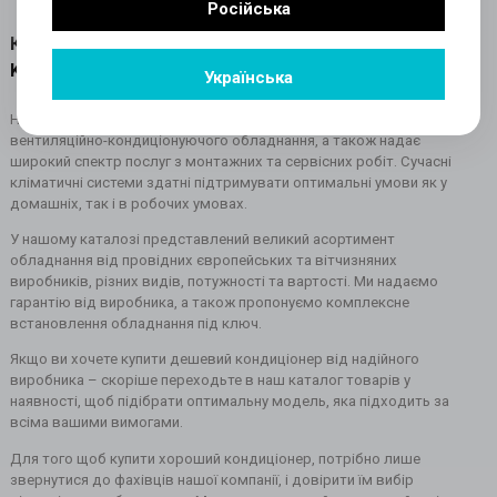
Російська
Купити кондиціонер в інтернет-магазині
Klimainvest з гарантією від виробника
Українська
Наша компанія вже багато років успішно займається продажем
вентиляційно-кондиціонуючого обладнання, а також надає
широкий спектр послуг з монтажних та сервісних робіт. Сучасні
кліматичні системи здатні підтримувати оптимальні умови як у
домашніх, так і в робочих умовах.
У нашому каталозі представлений великий асортимент
обладнання від провідних європейських та вітчизняних
виробників, різних видів, потужності та вартості. Ми надаємо
гарантію від виробника, а також пропонуємо комплексне
встановлення обладнання під ключ.
Якщо ви хочете купити дешевий кондиціонер від надійного
виробника – скоріше переходьте в наш каталог товарів у
наявності, щоб підібрати оптимальну модель, яка підходить за
всіма вашими вимогами.
Для того щоб купити хороший кондиціонер, потрібно лише
звернутися до фахівців нашої компанії, і довірити їм вибір