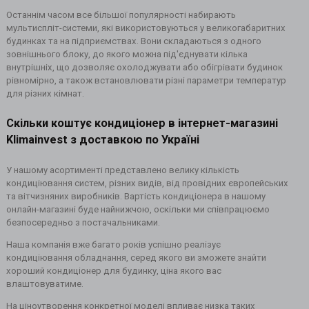
Останнім часом все більшої популярності набирають
мультиспліт-системи, які використовуються у великогабаритних
будинках та на підприємствах. Вони складаються з одного
зовнішнього блоку, до якого можна під'єднувати кілька
внутрішніх, що дозволяє охолоджувати або обігрівати будинок
рівномірно, а також встановлювати різні параметри температур
для різних кімнат.
Скільки коштує кондиціонер в інтернет-магазині
Klimainvest з доставкою по Україні
У нашому асортименті представлено велику кількість
кондиціювання систем, різних видів, від провідних європейських
та вітчизняних виробників. Вартість кондиціонера в нашому
онлайн-магазині буде найнижчою, оскільки ми співпрацюємо
безпосередньо з постачальниками.
Наша компанія вже багато років успішно реалізує
кондиціювання обладнання, серед якого ви зможете знайти
хороший кондиціонер для будинку, ціна якого вас
влаштовуватиме.
На ціноутворення конкретної моделі впливає низка таких