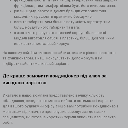
функціональність та технічні характеристики: чим ширший
функціонал, тим комфортнішим буде його використання;
рівень шуму: багато відомих брендів створили такі
моделі, які працюють практично безшумно;
вага та габарити: чим більша потужність агрегату, тим
більше будуть його габарити та вага;
з якого матеріалу виготовлений корпус: більш легкі
моделі виготовляються із пластику, більш довговічним
вважається металевий корпус.
На нашому сайті ви зможете знайти агрегати з різною вартістю
та функціоналом, а наші консультанти допоможуть вам
підібрати найоптимальніший варіант.
Де краще замовити кондиціонер під ключ за
вигідною вартістю
У каталозі нашої компанії представлено велику кількість
обладнання, серед якого можна вибрати оптимальні варіанти
для вашого будинку чи офісу. Якщо вам потрібний кондиціонер з
монтажем під ключ, то пропонуємо звернутися до наших
спеціалістів, які готові в короткий термін виконати весь спектр
робіт.