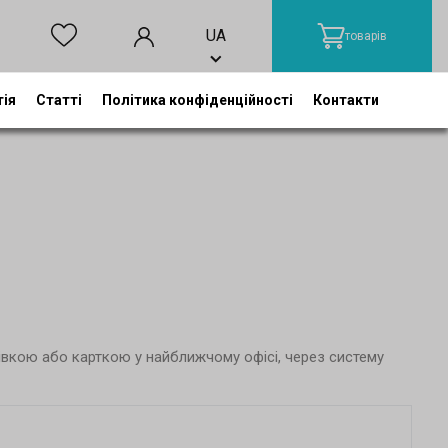
UA
товарів
тія
Статті
Політика конфіденційності
Контакти
івкою або карткою у найближчому офісі, через систему