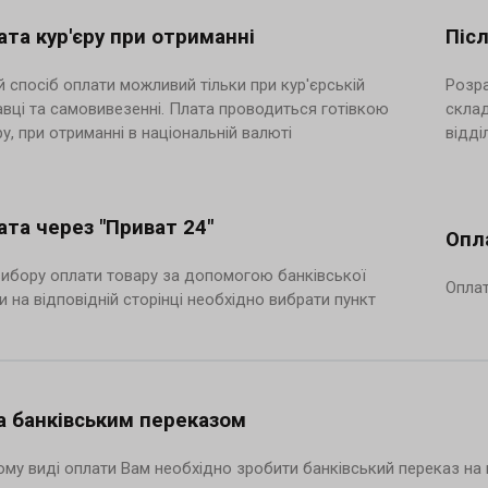
та кур'єру при отриманні
Піс
 спосіб оплати можливий тільки при кур'єрській
Розра
вці та самовивезенні. Плата проводиться готівкою
склад
ру, при отриманні в національній валюті
відді
ата через "Приват 24"
Опл
ибору оплати товару за допомогою банківської
Оплат
и на відповідній сторінці необхідно вибрати пункт
а банківським переказом
му виді оплати Вам необхідно зробити банківський переказ на п