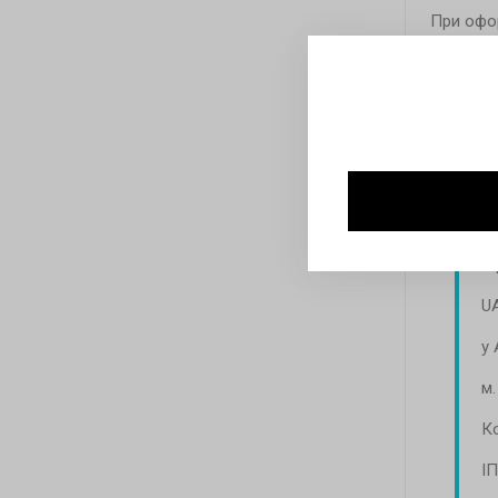
При офор
коментар
Наші рек
Т
Юр
По
о
U
у
м.
К
І