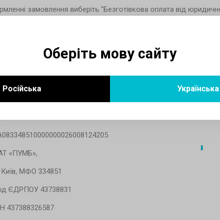
мленні замовлення виберіть "Безготівкова оплата від юридичної
і.
візити:
Оберіть мову сайту
ОВ «КЛІМАІНВЕСТ»
. адреси: 03061, м. Київ, пр-кт Відрадний, 95 оф.402
Російська
Українська
шт. адреси: 03061, м. Київ, пр-кт Відрадний, 95
ф.402
A083348510000000026008124205
 АТ «ПУМБ»,
 Київ, МФО 334851
од ЄДРПОУ 43738831
ПН 437388326587