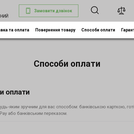
Замовити дзвінок
ДНИЙ
вка та оплата
Повернення товару
Способи оплати
Гаран
Способи оплати
и оплати
удь-яким зручним для вас способом: банківською карткою, гот
qPay або банківським переказом.