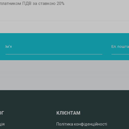
 платником ПДВ за ставкою 20%
Ім'я
Ел. пошта
ОГ
КЛІЄНТАМ
ція
Політика конфіденційності