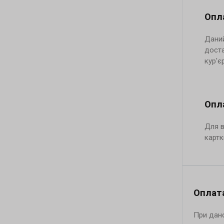
Опла
Даний
доста
кур'є
Опл
Для в
картк
Оплат
При дано