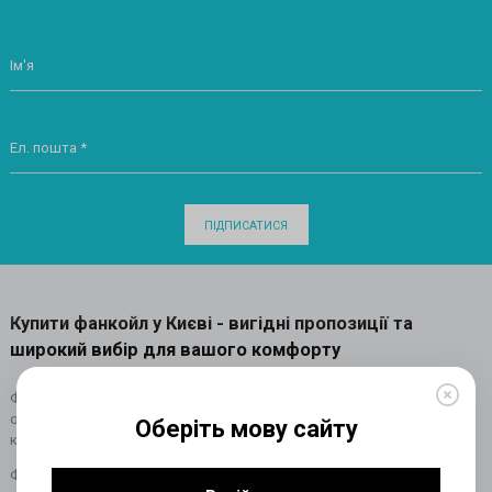
Ім'я
Ел. пошта *
ПІДПИСАТИСЯ
Купити фанкойл у Києві - вигідні пропозиції та
широкий вибір для вашого комфорту
Фанкойл - це важливий елемент систем кондиціювання та
опалення, що забезпечує комфортний клімат у будинках,
Оберіть мову сайту
квартирах та офісах.
Фанкойл система в інтернет-магазині Клімаінвест представлена