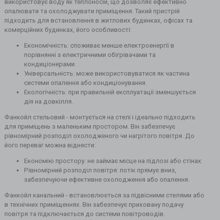
використовує воду як теплоносій, що дозволяє ефективно
опалювати та охолоджувати приміщення. Такий пристрій
підходить для встановлення в житлових будинках, офісах та
комерційних будинках, його особливості:
Економічність: споживає менше електроенергії в
порівнянні з електричними обігрівачами та
кондиціонерами.
Універсальність: може використовуватися як частина
системи опалення або кондиціонування.
Екологічність: при правильній експлуатації зменшується
дія на довкілля.
Фанкойл стельовий - монтується на стелі і ідеально підходить
для приміщень з маленьким простором. Він забезпечує
рівномірний розподіл охолодженого чи нагрітого повітря. До
його переваг можна віднести:
Економію простору: не займає місце на підлозі або стінах.
Рівномірний розподіл повітря: потік прямує вниз,
забезпечуючи ефективне охолодження або опалення.
Фанкойл канальний - встановлюється за підвісними стелями або
в технічних приміщеннях. Він забезпечує приховану подачу
повітря та підключається до системи повітроводів.