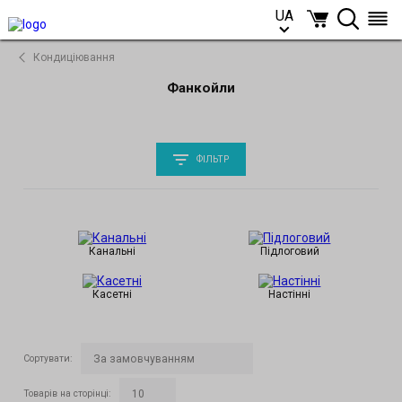
UA
UA
Кондиціювання
Фанкойли
ФІЛЬТР
Канальні
Підлоговий
Касетні
Настінні
Сортувати
:
Товарів на сторінці
: