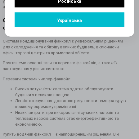
Російська
у широкому ціновому діапазоні, серед яких зможете обрати
найбільш підходящий варіант під ваші вимоги.
Система кондиціонування чиллер-фанкойл -
Українська
особливості, переваги та встановлення
Система кондиціонування фанкойл є універсальним рішенням
для охолодження та обігріву великих будівель, включаючи
офіси, торгові центри та промислові об'єкти.
Розглянемо основні типи та переваги фанкойлів, а також їх
застосування у різних системах.
Переваги системи чиллер-фанкойл:
Висока потужність: система здатна обслуговувати
будинки з великою площею.
Легкість керування: дозволяє регулювати температуру в
кожному окремому приміщенні.
Низькі витрати: при використанні сучасних чилерів та
теплових насосів система стає енергоефективною та
економічною.
Купить водяний фанкойл – є найпоширенішим рішенням. Він