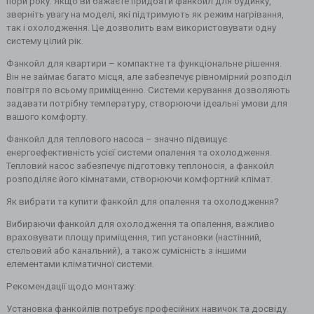
пори року. Якщо ви бажаєте придбати фанкойл для будинку,
зверніть увагу на моделі, які підтримують як режим нагрівання,
так і охолодження. Це дозволить вам використовувати одну
систему цілий рік.
Фанкойл для квартири – компактне та функціональне рішення.
Він не займає багато місця, але забезпечує рівномірний розподіл
повітря по всьому приміщенню. Системи керування дозволяють
задавати потрібну температуру, створюючи ідеальні умови для
вашого комфорту.
Фанкойл для теплового насоса – значно підвищує
енергоефективність усієї системи опалення та охолодження.
Тепловий насос забезпечує підготовку теплоносія, а фанкойл
розподіляє його кімнатами, створюючи комфортний клімат.
Як вибрати та купити фанкойл для опалення та охолодження?
Вибираючи фанкойл для охолодження та опалення, важливо
враховувати площу приміщення, тип установки (настінний,
стельовий або канальний), а також сумісність з іншими
елементами кліматичної системи.
Рекомендації щодо монтажу:
Установка фанкойлів потребує професійних навичок та досвіду.