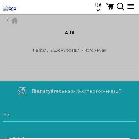
UA
UA
AUX
На жаль, у цьому розділі нічого немає
Підписуйтесь
на знижки та рекомендації:
Ім'я
Ел. пошта *