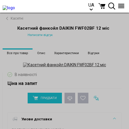
UA
UA
Касетні
Касетний фанкойл DAIKIN FWF02BF 12 міс
Написати відгук
Все про товар
Опис
Характеристики
Відгуки
В наявності
Ціна на запит
ПРИДБАТИ
Умови доставки