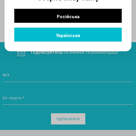
AUX
Російська
Поділитеся посиланням у соціальних мережах
Українська
Підписуйтесь
на знижки та рекомендації:
Ім'я
Ел. пошта *
ПІДПИСАТИСЯ