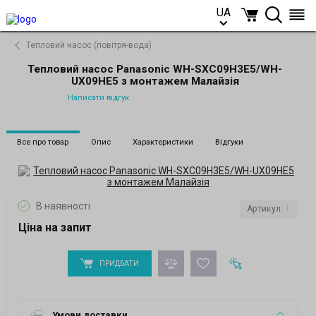
UA
UA
Тепловий насос (повітря-вода)
Тепловий насос Panasonic WH-SXC09H3E5/WH-
UX09HE5 з монтажем Малайзія
Написати відгук
Все про товар
Опис
Характеристики
Відгуки
В наявності
Артикул:
1
Ціна на запит
ПРИДБАТИ
Умови доставки