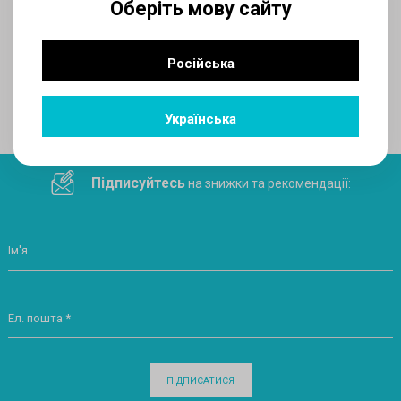
Оберіть мову сайту
AUX
Російська
Поділитеся посиланням у соціальних мережах
Українська
Підписуйтесь
на знижки та рекомендації:
Ім'я
Ел. пошта *
ПІДПИСАТИСЯ