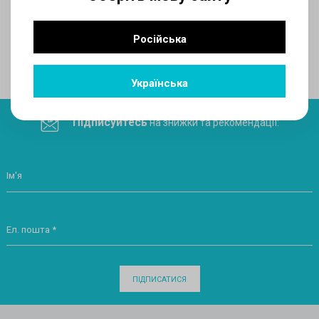
AUX
Російська
Поділитеся посиланням у соціальних мережах
Українська
Підписуйтесь
на знижки та рекомендації:
Ім'я
Ел. пошта *
ПІДПИСАТИСЯ