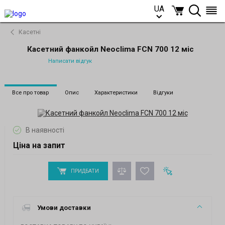
UA
UA
Касетні
Касетний фанкойл Neoclima FCN 700 12 міс
Написати відгук
Все про товар
Опис
Характеристики
Відгуки
В наявності
Ціна на запит
ПРИДБАТИ
Умови доставки