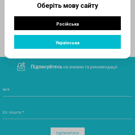
Оберіть мову сайту
AUX
Російська
Поділитеся посиланням у соціальних мережах
Українська
Підписуйтесь
на знижки та рекомендації:
Ім'я
Ел. пошта *
ПІДПИСАТИСЯ