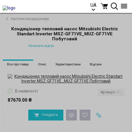
UA
UA
Настінні кондиціонери
Кондиціонер тепловий насос Mitsubishi Electric
Standart Inverter MSZ-GF71VE_MUZ-GF71VE
Побутовий
Написати відгук
Все про товар
Опис
Характеристики
Відгуки
В наявності
Артикул:
H1
87670.00 ₴
ПРИДБАТИ