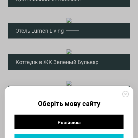
Отель Lumen Living
Коттедж в ЖК Зеленый Бульвар
Магазин - ресторан Asiafoods
Оберіть мову сайту
Російська
Магазин MARSEGO в ТРЦ Республика