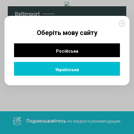
Beltimport
Оберіть мову сайту
Фотостудия Инлайт
Російська
Українська
1
2
3
Подписывайтесь
на скидки и рекомендации: