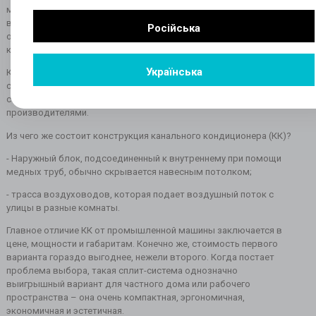
микроклиматическая установка приобрела благодаря
возможности работать одновременно в разных помещениях
Російська
одного здания, что идеально подходит как для больших
квартир, так и для коммерческих зданий.
Українська
Кондиционер канального типа купить или заказать можно на
сайте нашей компании climainvest.com.ua по выгодной
стоимости, поскольку мы сотрудничаем напрямую с
производителями.
Из чего же состоит конструкция канального кондиционера (КК)?
- Наружный блок, подсоединенный к внутреннему при помощи
медных труб, обычно скрывается навесным потолком;
- трасса воздуховодов, которая подает воздушный поток с
улицы в разные комнаты.
Главное отличие КК от промышленной машины заключается в
цене, мощности и габаритам. Конечно же, стоимость первого
варианта гораздо выгоднее, нежели второго. Когда постает
проблема выбора, такая сплит-система однозначно
выигрышный вариант для частного дома или рабочего
пространства – она очень компактная, эргономичная,
экономичная и эстетичная.