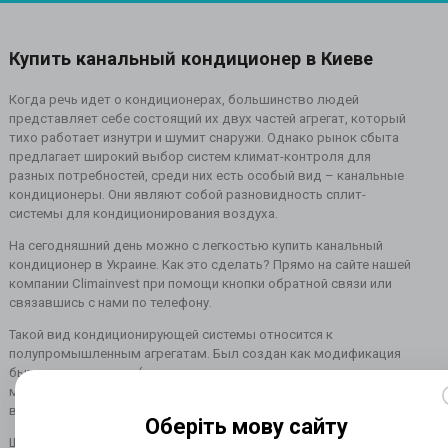
Купить канальный кондиционер в Киеве
Когда речь идет о кондиционерах, большинство людей
представляет себе состоящий их двух частей агрегат, который
тихо работает изнутри и шумит снаружи. Однако рынок сбыта
предлагает широкий выбор систем климат-контроля для
разных потребностей, среди них есть особый вид – канальные
кондиционеры. Они являют собой разновидность сплит-
системы для кондиционирования воздуха.
На сегодняшний день можно с легкостью купить канальный
кондиционер в Украине. Как это сделать? Прямо на сайте нашей
компании Сlimainvest при помощи кнопки обратной связи или
связавшись с нами по телефону.
Такой вид кондиционирующей системы относится к
полупромышленным агрегатам. Был создан как модификация
бытовых установок (получил от них компактность и высокую
мощность) и промышленных машин (приобрел сеть
воздуховодов с термоизоляцией).
Оберіть мову сайту
Широкое распространение в нашей стране такая