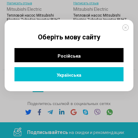
Написать отзыв
Написать отзыв
Mitsubishi Electric
Mitsubishi Electric
Тепловой насос Mitsubishi
Тепловой насос Mitsubishi
Electric Zubadan Inverter PUHZ-
Electric Zubadan Inverter PUHZ-
HW140VHA
HW112YHA
Оберіть мову сайту
Цена по запросу
Цена по запросу
Російська
Українська
1
2
3
4
5
6
Поделитесь ссылкой в социальных сетях
Подписывайтесь
на скидки и рекомендации: