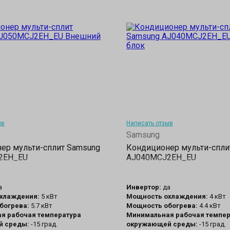
ыв
Написать отзыв
Samsung
ер мульти-сплит Samsung
Кондиционер мульти-спли
2EH_EU
AJ040MCJ2EH_EU
а
Инвертор:
да
хлаждения:
5 кВт
Мощность охлаждения:
4 кВт
богрева:
5.7 кВт
Мощность обогрева:
4.4 кВт
я рабочая температура
Минимальная рабочая темпер
 среды:
-15 град.
окружающей среды:
-15 град.