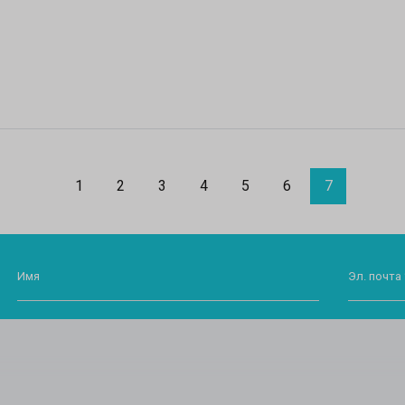
1
2
3
4
5
6
7
Имя
Эл. почта 