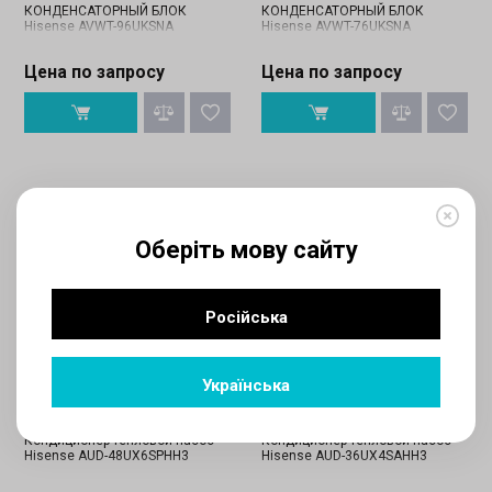
КОНДЕНСАТОРНЫЙ БЛОК
КОНДЕНСАТОРНЫЙ БЛОК
Hisense AVWT-96UKSNA
Hisense AVWT-76UKSNA
Цена по запросу
Цена по запросу
Оберіть мову сайту
Російська
Українська
Написать отзыв
Написать отзыв
Hisense
Hisense
Кондиционер тепловой-насос
Кондиционер тепловой-насос
Hisense AUD-48UX6SPHH3
Hisense AUD-36UX4SAHH3