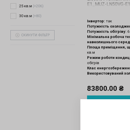
E1_MUZ-LN50VG-E
Інвертор:
так
Потужність охолодже
Потужність обігріву:
6
СКИНУТИ ФІЛЬТР
Мінімальна робоча т
навколишнього сере
Площа приміщення, щ
кв.м
Режим роботи кондиц
обігрів
Клас енергозбережен
Використовуваний хо
83800.00 ₴
ПРИДБАТ