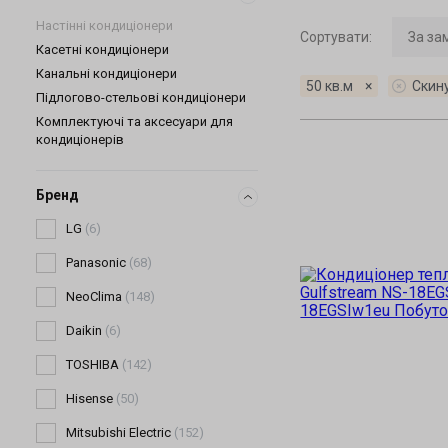
Настінні кондиціонери
Сортувати
:
Касетні кондиціонери
Канальні кондиціонери
50 кв.м
×
Скин
Підлогово-стельові кондиціонери
Комплектуючі та аксесуари для
кондиціонерів
Бренд