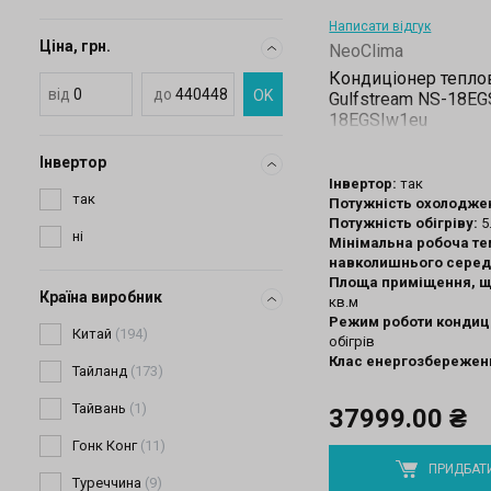
Написати відгук
Ціна, грн.
NeoClima
Кондиціонер тепло
від
до
OK
Gulfstream NS-18E
18EGSIw1eu
Інвертор
Інвертор:
так
Потужність охолодже
Потужність обігріву:
5
Мінімальна робоча т
навколишнього сере
Площа приміщення, щ
Країна виробник
кв.м
Режим роботи кондиц
обігрів
Клас енергозбережен
37999.00 ₴
ПРИДБАТ