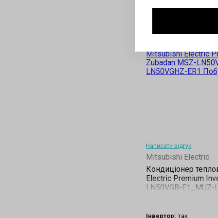
Написати відгук
Mitsubishi Electric
Кондиціонер теплов
Electric Premium In
LN50VGB-E1_MUZ-
Інвертор:
так