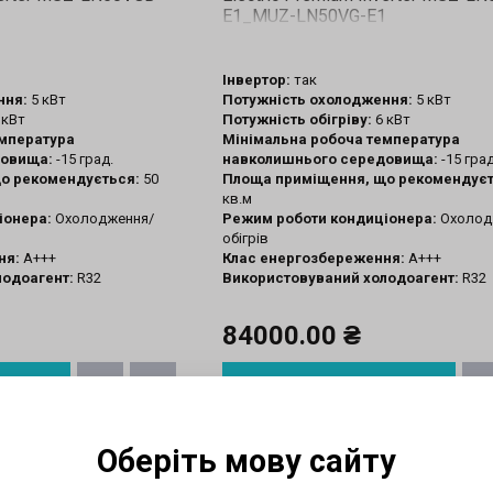
1
E1_MUZ-LN50VG-E1
Інвертор:
так
ння:
5 кВт
Потужність охолодження:
5 кВт
 кВт
Потужність обігріву:
6 кВт
емпература
Мінімальна робоча температура
довища:
-15 град.
навколишнього середовища:
-15 град
о рекомендується:
50
Площа приміщення, що рекомендуєт
кв.м
іонера:
Охолодження/
Режим роботи кондиціонера:
Охолод
обігрів
ня:
A+++
Клас енергозбереження:
A+++
лодоагент:
R32
Використовуваний холодоагент:
R32
84000.00 ₴
И
ПРИДБАТИ
Оберіть мову сайту