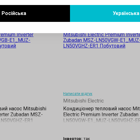
Російська
Українська
Написати відгук
Mitsubishi Electric
ий насос Mitsubishi
Кондиціонер тепловий насос Mit
verter Zubadan MSZ-
Electric Premium Inverter Zubada
LN50VGHZ-ER1
LN50VGW-E1_MUZ-LN50VGHZ-E
Інвертор:
так