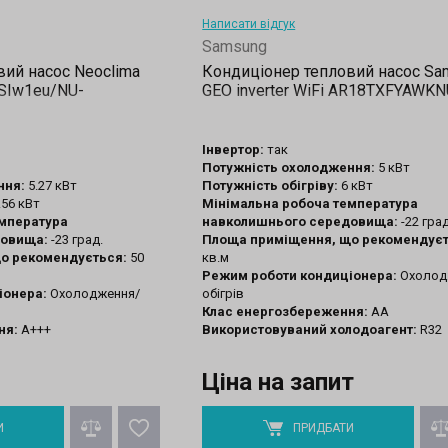
Написати відгук
Samsung
вий насос Neoclima
Кондиціонер тепловий насос Sa
GSIw1eu/NU-
GEO inverter WiFi AR18TXFYAWK
Інвертор:
так
Потужність охолодження:
5 кВт
ння:
5.27 кВт
Потужність обігріву:
6 кВт
.56 кВт
Мінімальна робоча температура
емпература
навколишнього середовища:
-22 гра
довища:
-23 град.
Площа приміщення, що рекомендуєт
о рекомендується:
50
кв.м
Режим роботи кондиціонера:
Охолод
іонера:
Охолодження/
обігрів
Клас енергозбереження:
АА
ня:
A+++
Використовуваний холодоагент:
R32
Ціна на запит
И
ПРИДБАТИ