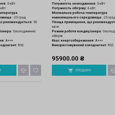
ння:
5 кВт
Потужність охолодження:
5 кВт
 кВт
Потужність обігріву:
6 кВт
емпература
Мінімальна робоча температура
довища:
-25 град.
навколишнього середовища:
-25 град
о рекомендується:
50
Площа приміщення, що рекомендуєт
кв.м
іонера:
Охолодження/
Режим роботи кондиціонера:
Охолод
обігрів
ня:
A+++
Клас енергозбереження:
A+++
лодоагент:
R32
Використовуваний холодоагент:
R32
95900.00 ₴
И
ПРИДБАТИ