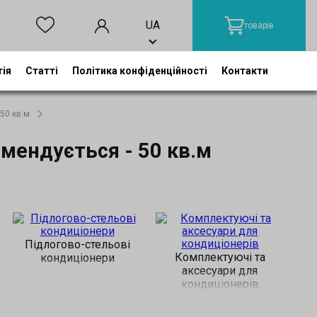
UA
товарів
тія
Статті
Політика конфіденційності
Контакти
50 кв.м
мендується - 50 кв.м
Підлогово-стельові
Комплектуючі та
кондиціонери
аксесуари для
кондиціонерів