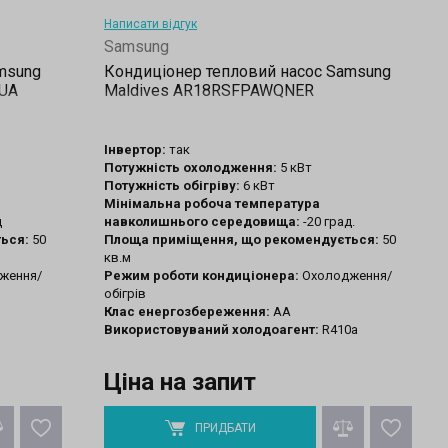
Написати відгук
Samsung
msung
Кондиціонер тепловий насос Samsung
NUA
Maldives AR18RSFPAWQNER
Інвертор:
так
Потужність охолодження:
5 кВт
Потужність обігріву:
6 кВт
Мінімальна робоча температура
д
навколишнього середовища:
-20 град.
ься:
50
Площа приміщення, що рекомендується:
50
кв.м
ження/
Режим роботи кондиціонера:
Охолодження/
обігрів
Клас енергозбереження:
АА
Використовуваний холодоагент:
R410a
Ціна на запит
ПРИДБАТИ