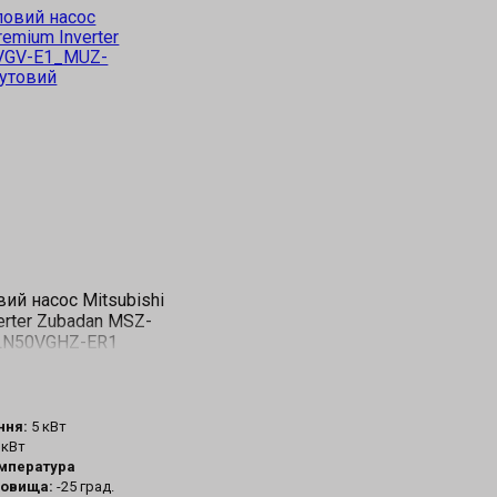
ий насос Mitsubishi
verter Zubadan MSZ-
LN50VGHZ-ER1
ння:
5 кВт
 кВт
емпература
довища:
-25 град.