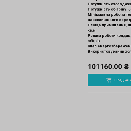
Потужність охолодже
Потужність обігріву:
6
Мінімальна робоча т
навколишнього сере
Площа приміщення, щ
кв.м
Режим роботи кондиц
обігрів
Клас енергозбережен
Використовуваний хо
101160.00 ₴
ПРИДБАТ