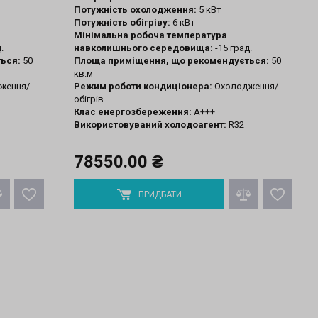
Потужність охолодження:
5 кВт
Потужність обігріву:
6 кВт
Мінімальна робоча температура
.
навколишнього середовища:
-15 град.
ься:
50
Площа приміщення, що рекомендується:
50
кв.м
ження/
Режим роботи кондиціонера:
Охолодження/
обігрів
Клас енергозбереження:
A+++
Використовуваний холодоагент:
R32
78550.00 ₴
ПРИДБАТИ