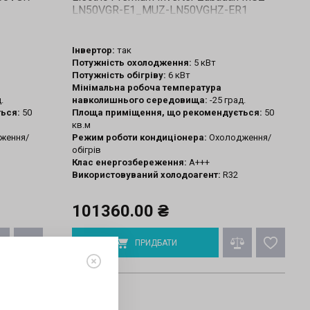
LN50VGR-E1_MUZ-LN50VGHZ-ER1
Інвертор:
так
Потужність охолодження:
5 кВт
Потужність обігріву:
6 кВт
Мінімальна робоча температура
.
навколишнього середовища:
-25 град.
ься:
50
Площа приміщення, що рекомендується:
50
кв.м
ження/
Режим роботи кондиціонера:
Охолодження/
обігрів
Клас енергозбереження:
A+++
Використовуваний холодоагент:
R32
101360.00 ₴
ПРИДБАТИ