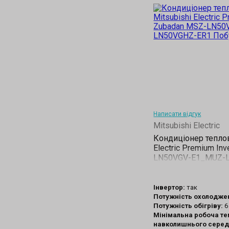
Написати відгук
Mitsubishi Electric
Кондиціонер теплов
Electric Premium In
LN50VGV-E1_MUZ-
Інвертор:
так
Потужність охолодже
Потужність обігріву:
6
Мінімальна робоча т
навколишнього сере